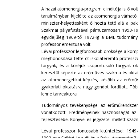
A hazai atomenergia-program elindítója is ő v
tanulmányban kijelölte az atomenergia várható s
miniszter-helyettesként ő hozta tető alá a pa
Szakmai pályafutásával párhuzamosan 1953-19
egyidejűleg 1969-től 1972-ig a BME tudományos 
professor emeritusa volt.
Lévai professzor legfontosabb öröksége a komp
meghonosítása tette őt iskolateremtő professz
tárgyak, és a köréjük csoportosuló tárgyak 
keresztül képezte az erőműves szakma és oktatá
az atomenergetikai képzés, később az erőműve
gyakorlati oktatásra nagy gondot fordított. T
lenne tanreaktora.
Tudományos tevékenysége az erőműrendszerek 
vonatkozott. Eredményeinek hasznosságát az 
fejlesztésébe. Könyvei és jegyzetei mellett szá
Lévai professzor fontosabb kitüntetései: 1949
1992-ben Szilárd Leo-díj és a Paksi Atomerőmű R