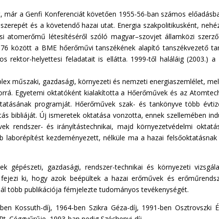
olt, már a Genfi Konferenciát követően 1955-56-ban számos előadásb
zerepét és a követendő hazai utat. Energia szakpolitikusként, nehéz
ksi atomerőmű létesítéséről szóló magyar–szovjet államközi szerző
76 között a BME hőerőművi tanszékének alapító tanszékvezető ta
rektor-helyettesi feladatait is ellátta. 1999-től haláláig (2003.) 
lex műszaki, gazdasági, környezeti és nemzeti energiaszemlélet, me
orrá. Egyetemi oktatóként kialakította a Hőerőművek és az Atomtec
oktatásának programját. Hőerőművek szak- és tankönyve több évti
s bibliáját. Új ismeretek oktatása vonzotta, ennek szellemében indu
k rendszer- és irányítástechnikai, majd környezetvédelmi oktatá
öbb laborépítést kezdeményezett, nélküle ma a hazai felsőoktatásna
gépészeti, gazdasági, rendszer-technikai és környezeti vizsgála
fejezi ki, hogy azok beépültek a hazai erőművek és erőműrends
znál több publikációja fémjelezte tudományos tevékenységét.
-ben Kossuth-díj, 1964-ben Szikra Géza-díj, 1991-ben Osztrovszki 
t. Céggyűrűje, 1993-ban pedig Széchenyi-díj.