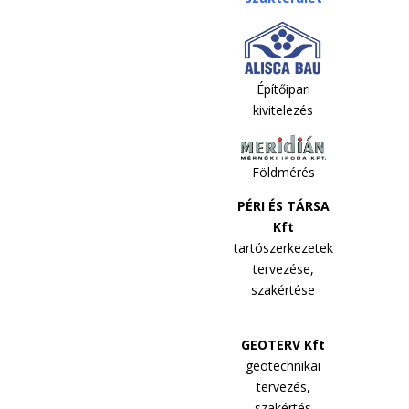
Építőipari
kivitelezés
Földmérés
PÉRI ÉS TÁRSA
Kft
tartószerkezetek
tervezése,
szakértése
GEOTERV Kft
geotechnikai
tervezés,
szakértés