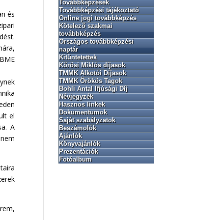
Továbbképzések
Továbbképzési tájékoztató
an és
Online jogi továbbképzés
ipari
Kötelező szakmai
továbbképzés
dést.
Országos továbbképzési
nára,
naptár
Kitüntetettek
a BME
Kőrösi Miklós díjasok
TMMK Alkotói Díjasok
TMMK Örökös Tagok
lynek
Bohli Antal Ifjúsági Díj
hnika
Névjegyzék
zeden
Hasznos linkek
Dokumentumok
lt el
Saját szabályzatok
sa. A
Beszámolók
Ajánlók
k nem
Könyvajánlók
Prezentációk
Fotóalbum
taira
zerek
Érem,