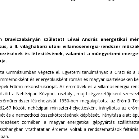
én Oraviczabányán született Lévai András
energetikai mér
us, a
II. világháború utáni villamosenergia-rendszer műszak
vezésének és létesítésének, valamint a műegyetemi energet
ja.
sta Gimnáziumban végezte el. Egyetemi tanulmányait a Grazi és a 
emmérnökként és energetikusként román és magyar ipartelepeken ke
epeli Erőmű rekonstrukcióját. Az erőművek és a villamosenergia-ren
 között a Nehézipari Központ osztály-, majd cégvezetőjeként szervez
 erőműrendszer létrehozását. 1950-ben megalapította az Erőmű Te
62-67 között nehézipari miniszter-helyettesként irányította az erő
sét és a nemzetközi összeköttetésének kiépítését. Irányítása alatt épü
dezéseit zömében a magyar energetikai gépgyártás szállíthatt
szhangban vitathatatlan érdemei voltak a rendszerhatások feltárá
ában.