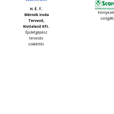
H. É. T.
Környeze
Mérnök Iroda
szolgál
Tervező,
Kivitelező Kft.
Épületgépész
tervezés
szakértés