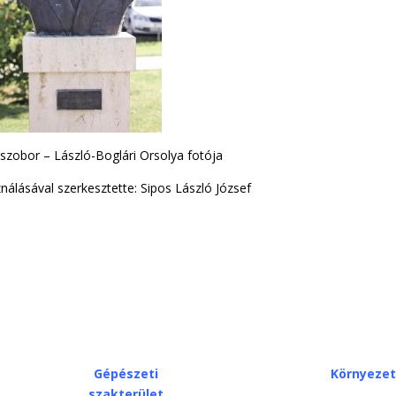
szobor – László-Boglári Orsolya fotója
lásával szerkesztette: Sipos László József
Gépészeti
Környeze
szakterület