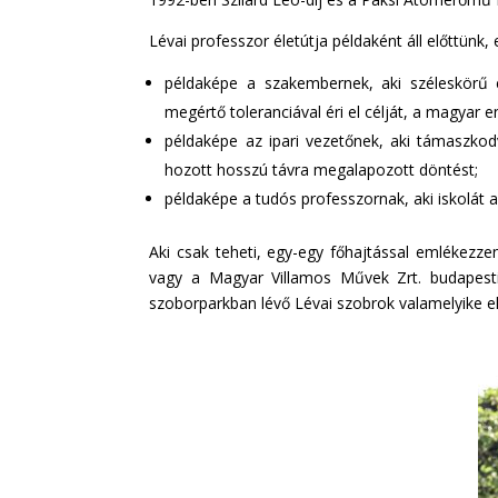
Lévai professzor életútja példaként áll előttünk
példaképe a szakembernek, aki széleskörű el
megértő toleranciával éri el célját, a magyar e
példaképe az ipari vezetőnek, aki támaszko
hozott hosszú távra megalapozott döntést;
példaképe a tudós professzornak, aki iskolát al
Aki csak teheti, egy-egy főhajtással emlékez
vagy a Magyar Villamos Művek Zrt. budapesti
szoborparkban lévő Lévai szobrok valamelyike e