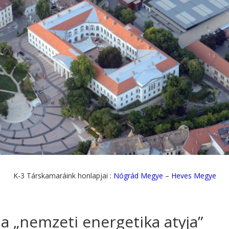
K-3 Társkamaráink honlapjai :
Nógrád Megye
–
Heves Megye
a „nemzeti energetika atyja”