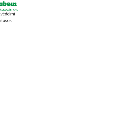
tvédelmi
tatások