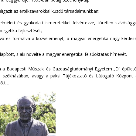
, eligazít az értékzavarokkal küzdő társadalmunkban:
méleti és gyakorlati ismeretekkel felvértezve, töretlen szívóságg
nergetika fejlesztését;
dva és formálva a közvéleményt, a magyar energetika nagy kérdés
apított, s aki növelte a magyar energetikai felsőoktatás hírnevét.
zen a Budapesti Műszaki és Gazdaságtudományi Egyetem „D” épület
 székházában, avagy a paksi Tájékoztató és Látogató Központ e
lőtt…