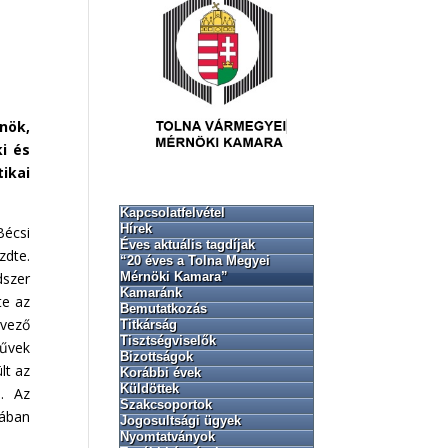
nök,
i és
ikai
Kapcsolatfelvétel
Hírek
Bécsi
Éves aktuális tagdíjak
zdte.
“20 éves a Tolna Megyei
Mérnöki Kamara”
dszer
Kamaránk
te az
Bemutatkozás
rvező
Titkárság
Tisztségviselők
művek
Bizottságok
lt az
Korábbi évek
Küldöttek
a. Az
Szakcsoportok
sában
Jogosultsági ügyek
Nyomtatványok