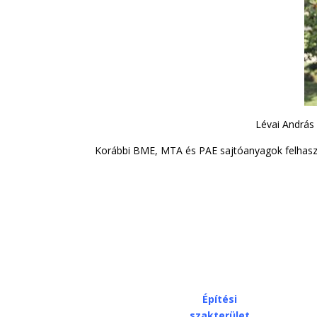
Lévai András 
Korábbi BME, MTA és PAE sajtóanyagok felhaszná
Építési
szakterület