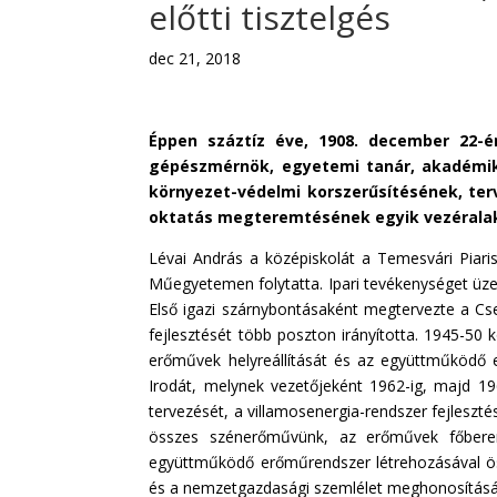
előtti tisztelgés
dec 21, 2018
Éppen száztíz éve, 1908. december 22-
gépészmérnök,
egyetemi tanár,
akadémik
környezet-védelmi korszerűsítésének, ter
oktatás megteremtésének egyik vezéralak
Lévai András a középiskolát a Temesvári Piari
Műegyetemen folytatta. Ipari tevékenységet üz
Első igazi szárnybontásaként megtervezte a Cs
fejlesztését több poszton irányította. 1945-50
erőművek helyreállítását és az együttműködő
Irodát, melynek vezetőjeként 1962-ig, majd 19
tervezését, a villamosenergia-rendszer fejleszté
összes szénerőművünk, az erőművek főberen
együttműködő erőműrendszer létrehozásával ös
és a nemzetgazdasági szemlélet meghonosítás